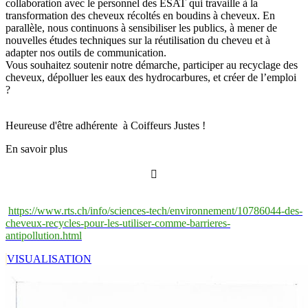
collaboration avec le personnel des ESAT qui travaille à la
transformation des cheveux récoltés en boudins à cheveux. En
parallèle, nous continuons à sensibiliser les publics, à mener de
nouvelles études techniques sur la réutilisation du cheveu et à
adapter nos outils de communication.
Vous souhaitez soutenir notre démarche, participer au recyclage des
cheveux, dépolluer les eaux des hydrocarbures, et créer de l’emploi
?
Heureuse d'être adhérente à Coiffeurs Justes !
En savoir plus

https://www.rts.ch/info/sciences-tech/environnement/10786044-des-
cheveux-recycles-pour-les-utiliser-comme-barrieres-
antipollution.html
VISUALISATION